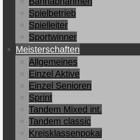
Bahnabnahmen
Spielbetrieb
Spielleiter
Sportwinner
Meisterschaften
Allgemeines
Einzel Aktive
Einzel Senioren
Sprint
Tandem Mixed int.
Tandem classic
Kreisklassenpokal