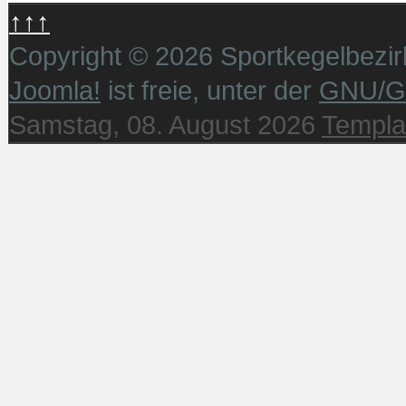
↑↑↑
Copyright © 2026 Sportkegelbezirk
Joomla!
ist freie, unter der
GNU/G
Samstag, 08. August 2026
Templa