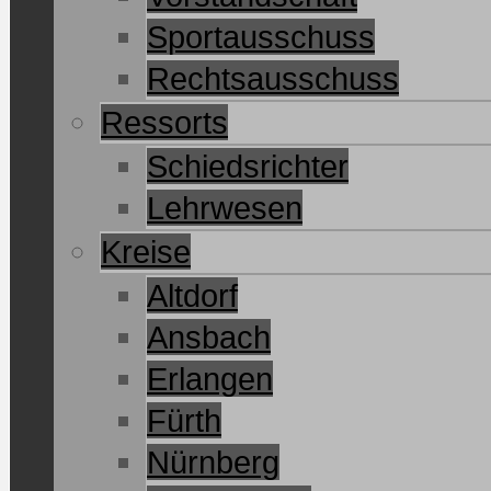
Sportausschuss
Rechtsausschuss
Ressorts
Schiedsrichter
Lehrwesen
Kreise
Altdorf
Ansbach
Erlangen
Fürth
Nürnberg