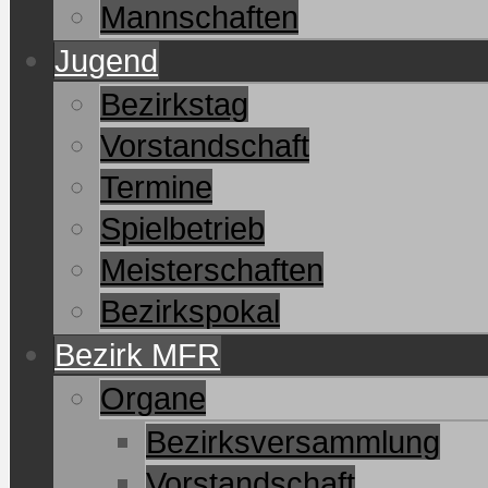
Mannschaften
Jugend
Bezirkstag
Vorstandschaft
Termine
Spielbetrieb
Meisterschaften
Bezirkspokal
Bezirk MFR
Organe
Bezirksversammlung
Vorstandschaft